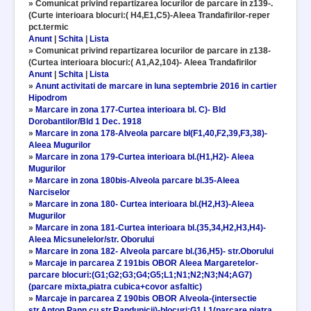
»
Comunicat privind repartizarea locurilor de parcare in z139-.
(Curte interioara blocuri:( H4,E1,C5)-Aleea Trandafirilor-reper
pct.termic
Anunt
|
Schita
|
Lista
»
Comunicat privind repartizarea locurilor de parcare in z138-
(Curtea interioara blocuri:( A1,A2,104)- Aleea Trandafirilor
Anunt
|
Schita
|
Lista
»
Anunt activitati de marcare in luna septembrie 2016 in cartier
Hipodrom
»
Marcare in zona 177-Curtea interioara bl. C)- Bld
Dorobantilor/Bld 1 Dec. 1918
»
Marcare in zona 178-Alveola parcare bl(F1,40,F2,39,F3,38)-
Aleea Mugurilor
»
Marcare in zona 179-Curtea interioara bl.(H1,H2)- Aleea
Mugurilor
»
Marcare in zona 180bis-Alveola parcare bl.35-Aleea
Narciselor
»
Marcare in zona 180- Curtea interioara bl.(H2,H3)-Aleea
Mugurilor
»
Marcare in zona 181-Curtea interioara bl.(35,34,H2,H3,H4)-
Aleea Micsunelelor/str. Oborului
»
Marcare in zona 182- Alveola parcare bl.(36,H5)- str.Oborului
»
Marcaje in parcarea Z 191bis OBOR Aleea Margaretelor-
parcare blocuri:(G1;G2;G3;G4;G5;L1;N1;N2;N3;N4;AG7)
(parcare mixta,piatra cubica+covor asfaltic)
»
Marcaje in parcarea Z 190bis OBOR Alveola-(intersectie
str.Anton Pann cu str.Randunicii)-blocuri:G1,L1(parcare piatra