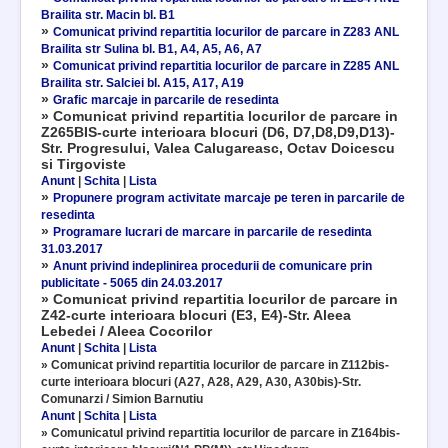
Brailita str. Macin bl. B1
»
Comunicat privind repartitia locurilor de parcare in Z283 ANL
Brailita str Sulina bl. B1, A4, A5, A6, A7
»
Comunicat privind repartitia locurilor de parcare in Z285 ANL
Brailita str. Salciei bl. A15, A17, A19
»
Grafic marcaje in parcarile de resedinta
» Comunicat privind repartitia locurilor de parcare in
Z265BIS-curte interioara blocuri (D6, D7,D8,D9,D13)-
Str. Progresului, Valea Calugareasc, Octav Doicescu
si Tirgoviste
Anunt
|
Schita
|
Lista
»
Propunere program activitate marcaje pe teren in parcarile de
resedinta
»
Programare lucrari de marcare in parcarile de resedinta
31.03.2017
»
Anunt privind indeplinirea procedurii de comunicare prin
publicitate - 5065 din 24.03.2017
» Comunicat privind repartitia locurilor de parcare in
Z42-curte interioara blocuri (E3, E4)-Str. Aleea
Lebedei / Aleea Cocorilor
Anunt
|
Schita
|
Lista
» Comunicat privind repartitia locurilor de parcare in Z112bis-
curte interioara blocuri (A27, A28, A29, A30, A30bis)-Str.
Comunarzi / Simion Barnutiu
Anunt
|
Schita
|
Lista
» Comunicatul privind repartitia locurilor de parcare in Z164bis-