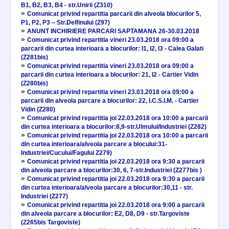
B1, B2, B3, B4 - str.Unirii (Z310)
»
Comunicat privind repartitia parcarii din alveola blocurilor 5,
P1, P2, P3 – Str.Delfinului (Z97)
»
ANUNT INCHIRIERE PARCARI SAPTAMANA 26-30.03.2018
»
Comunicat privind repartitia vineri 23.03.2018 ora 09:00 a
parcarii din curtea interioara a blocurilor: I1, I2, I3 - Calea Galati
(Z281bis)
»
Comunicat privind repartitia vineri 23.03.2018 ora 09:00 a
parcarii din curtea interioara a blocurilor: 21, I2 - Cartier Vidin
(Z280bis)
»
Comunicat privind repartitia vineri 23.03.2018 ora 09:00 a
parcarii din alveola parcare a blocurilor: 22, I.C.S.I.M. - Cartier
Vidin (Z280)
»
Comunicat privind repartitia joi 22.03.2018 ora 10:00 a parcarii
din curtea interioara a blocurilor:8,9-str.Ulmului/Industriei (Z282)
»
Comunicat privind repartitia joi 22.03.2018 ora 10:00 a parcarii
din curtea interioara/alveola parcare a blocului:31-
Industriei/Cucului/Fagului Z279)
»
Comunicat privind repartitia joi 22.03.2018 ora 9:30 a parcarii
din alveola parcare a blocurilor:30, 6, 7-str.Industriei (Z277bis )
»
Comunicat privind repartitia joi 22.03.2018 ora 9:30 a parcarii
din curtea interioara/alveola parcare a blocurilor:30,11 - str.
Industriei (Z277)
»
Comunicat privind repartitia joi 22.03.2018 ora 9:00 a parcarii
din alveola parcare a blocurilor: E2, D8, D9 - str.Targoviste
(Z265bis Targoviste)