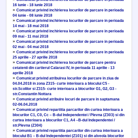
16 iunie - 18 iunie 2018
»
Comunicat privind inchirierea locurilor de parcare in perioada
04 iunie - 08 iunie 2018
»
Comunicat privind inchirierea locurilor de parcare in perioada
14 mai - 18 mai 2018
»
Comunicat privind inchirierea locurilor de parcare in perioada
09 mai - 11 mai 2018
»
Comunicat privind inchirierea locurilor de parcare in perioada
02 mai - 04 mai 2018
»
Comunicat privind inchirierea locurilor de parcare in perioada
25 aprilie - 27 aprilie 2018
»
Comunicat privind inchirierea locurilor de parcare pentru
cetatenii din cartierul Calarasi IV, in perioada 11 aprilie - 13
aprilie 2018
»
Comunicat privind atribuirea locurilor de parcare in ziua de
04.04.2018 in zona Z315- curte interioara a blocului C5 -
str.Scolilor si Z315- curte interioara a blocurilor G1, G2, G3 -
str.Constantin Nottara
»
Comunicat privind atribuire locuri de parcare in saptamana
02-06.04.2018
»
Comunicat privind repartitia parcarilor din curtea interioara a
blocurilor C1, C0, Cc – B-dul Independentei / Plevna (Z303) si din
curtea interioara a blocurilor C1, A4 –B-dul Independentei /
str.Plevna (Z304)
»
Comunicat privind repartitia parcarilor din curtea interioara a
blocului B1 – B-dul Independentei (Z101) si din alveola blocurilor