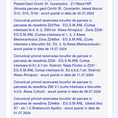
Pietatii/Gard Cimitir Sf. Constantin) - Z170bis2-HIP.
(Alveola parcare gard Cimitir Sf. Constantin, lateral blocuri
G10, G15, G16) - anunt postat in data de 30.07.2024
Comunicat privind rezervarea locurilor de parcare in
parcarea de resedinta Z237bis - EG.S.M.ANL (Curtea
interioara bl.4, 6, 2, DSV-str. Aleea Almajului) - Zona Z238 -
EG.S.M.ANL (Curtea interioara bl.1, 2, 3 Aleea
Mestecanisului) Zona Z240bis - EG.S.M.ANL (Curte
interioara a blocurilor S2, S3, 3, 5)-Aleea Mestecanisului -
anunt postat in data de 15.07.2024
Comunicat privind rezervarea locurilor de parcare in
parcarea de resedinta Z236 - EG.S.M.ANL Curtea
interioara bl.S1,9,7-str. Siret/str. Nada Florilor si Z237 -
EG.S.M.ANL Curtea interioara bl. S3,4,6,6,7-str. Siret/str.
Aleea Almajului - anunt postat in data de 11.07.2024
Comunicat privind rezervarea locurilor de parcare in
parcarea de resedinta Z85 V.I (curte interioara a blocurilor
4,5,6- Aleea Culturii) - anunt postat in data de 08.07.2024
Comunicat privind rezervarea locurilor de parcare in
parcarea de resedinta Z244bis - EG.S.M.ANL. (lateral bloc
A7 - str. I.C.Bratianu/str.Apollo) - anunt postat in data de
01.07.2024