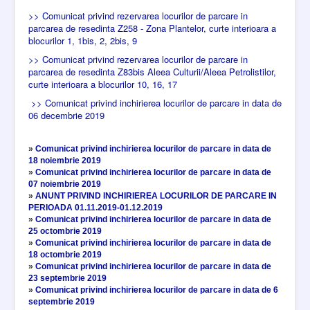
Adăpost Câini
>> Comunicat privind rezervarea locurilor de parcare in
parcarea de resedinta Z258 - Zona Plantelor, curte interioara a
Angajari
blocurilor 1, 1bis, 2, 2bis, 9
Achizitii
>> Comunicat privind rezervarea locurilor de parcare in
parcarea de resedinta Z83bis Aleea Culturii/Aleea Petrolistilor,
curte interioara a blocurilor 10, 16, 17
Depozitare deseuri inerte
>> Comunicat privind inchirierea locurilor de parcare in data de
Informatii de interes public
06 decembrie 2019
»
Comunicat privind inchirierea locurilor de parcare in data de
18 noiembrie 2019
»
Comunicat privind inchirierea locurilor de parcare in data de
07 noiembrie 2019
»
ANUNT PRIVIND INCHIRIEREA LOCURILOR DE PARCARE IN
PERIOADA 01.11.2019-01.12.2019
»
Comunicat privind inchirierea locurilor de parcare in data de
25 octombrie 2019
»
Comunicat privind inchirierea locurilor de parcare in data de
18 octombrie 2019
»
Comunicat privind inchirierea locurilor de parcare in data de
23 septembrie 2019
»
Comunicat privind inchirierea locurilor de parcare in data de 6
septembrie 2019