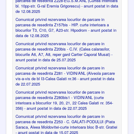
parcarea de resedinta Z228-EG.S.M.ANL (Curtea interioara
bl. 10pp-str. G-ral Eremia Grigorescu) - anunt postat in data
de 12.08.2025
Comunicat privind rezervarea locurilor de parcare in
parcarea de resedinta Z157bis - HIP. curte interioara a
blocurilor T3, C10, G7, A23-str. Hipodrom - anunt postat in
data de 12.08.2025
Comunicat privind rezervarea locurilor de parcare in
parcarea de resedinta Z20bis - C.IV. (Calea calarasilor,
blocurile A6, A7, A8, reper gard Cartier Caporal Musat) -
anunt postat in data de 25.07.2025
Comunicat privind rezervarea locurilor de parcare in
parcarea de resedinta Z281 - VIDIN/ANL (Alveola parcare
vis-a-vis de bl I3-Calea Galati nr.36 - anunt postat in data
de 22.07.2025
Comunicat privind rezervarea locurilor de parcare in
parcarea de resedinta Z280bis1 - VIDIN/ANL (curte
interioara a blocurilor 19, 20, 21, 22 Calea Galati nr. 354-
356) - anunt postat in data de 22.07.2025
Comunicat privind rezervarea locurilor de parcare in
parcarea de resedinta Z253 - C. GALATI-PODULUI (Piata
Saraca, Aleea Moldovitei-curte interioara bloc B-str. Gratiei
- anunt postat in data de 15.07.2025