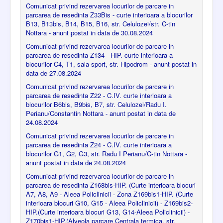
Comunicat privind rezervarea locurilor de parcare in
parcarea de resedinta Z33Bis - curte interioara a blocurilor
B13, B13bis, B14, B15, B16, str. Celulozei/str. C-tin
Nottara - anunt postat in data de 30.08.2024
Comunicat privind rezervarea locurilor de parcare in
parcarea de resedinta Z134 - HIP. curte interioara a
blocurilor C4, T1, sala sport, str. Hipodrom - anunt postat in
data de 27.08.2024
Comunicat privind rezervarea locurilor de parcare in
parcarea de resedinta Z22 - C.IV. curte interioara a
blocurilor B6bis, B9bis, B7, str. Celulozei/Radu I.
Perianu/Constantin Nottara - anunt postat in data de
24.08.2024
Comunicat privind rezervarea locurilor de parcare in
parcarea de resedinta Z24 - C.IV. curte interioara a
blocurilor G1, G2, G3, str. Radu I Perianu/C-tin Nottara -
anunt postat in data de 24.08.2024
Comunicat privind rezervarea locurilor de parcare in
parcarea de resedinta Z168bis-HIP. (Curte interioara blocuri
A7, A8, A9 - Aleea Policlinicii - Zona Z169bis1-HIP. (Curte
interioara blocuri G10, G15 - Aleea Policlinicii) - Z169bis2-
HIP.(Curte interioara blocuri G13, G14-Aleea Policlinicii) -
Z170bis1-HIP.(Alveola parcare Centrala termica, str,