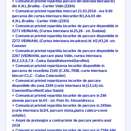
»
Comunicat privind repartitia parcarii din lateralul blocului B1
din A.N.L.Brailita - Cartier Vidin (Z284)
»
Comunicat privind repartitia miercuri 21.03.2018 - ora 9:00
parcarea din curtea interioara blocurilor:B1,A4,A5 din
A.N.L.Brailita - Cartier Vidin (Z283)
»
Comunicat privind repartitia locurilor de parcare disponibile in
Z273 VIDIN/ANL (Curtea interioara bl.25,26 - str. Dudului)
»
Comunicat privind repartitia locurilor de parcare disponibile in
Z272 VIDIN/ANL (Curtea interioara-incadrare) bl. H2,H3,26 -str.
Cometei
»
Comunicat privind repartitia locurilor de parcare disponibile in
Z267 (VIDIN/ANL-parcare piata Vidin, curtea interioara
Bl:2,3,5,6,7,9 - Calea Galati/Industriei/Garofitei)
»
Comunicat privind repartizarea locurilor disponibile in
parcarea de resedinta Z100 (C.XXL.TRIB.-curte interioara
blocuri C1,C - Calea Calarasilor)
»
Comunicat privind repartizarea locurilor de parcare
disponibile din zona Z269 (curte interioara bl.(13,14)-str.
Cometei/Garofitei/Calea Galati)
»
Comunicat privind repartitia locurilor de parcare in Z46
alveola parcare bl.A5 - str. Poet Gr. Alexandrescu
»
Comunicat privind repartitia locurilor de parcare in Z45bis
(curte interioara bl.D4, parcare mixta,piatra cubica+covor
asfaltic)
»
Anunt de prelungire a contractelor de parcare pentru anul
2018
»
Comunicat privind repartitia locurilor de parcare in Z284 ANL