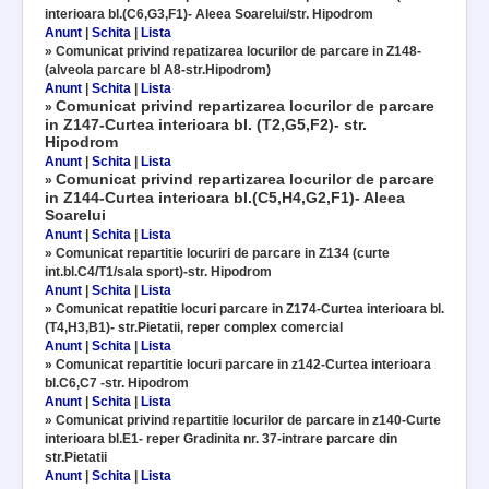
interioara bl.(C6,G3,F1)- Aleea Soarelui/str. Hipodrom
Anunt
|
Schita
|
Lista
»
Comunicat privind repatizarea locurilor de parcare in Z148-
(alveola parcare bl A8-str.Hipodrom)
Anunt
|
Schita
|
Lista
Comunicat privind repartizarea locurilor de parcare
»
in Z147-Curtea interioara bl. (T2,G5,F2)- str.
Hipodrom
Anunt
|
Schita
|
Lista
Comunicat privind repartizarea locurilor de parcare
»
in Z144-Curtea interioara bl.(C5,H4,G2,F1)- Aleea
Soarelui
Anunt
|
Schita
|
Lista
»
Comunicat repartitie locuriri de parcare in Z134 (curte
int.bl.C4/T1/sala sport)-str. Hipodrom
Anunt
|
Schita
|
Lista
»
Comunicat repatitie locuri parcare in Z174-Curtea interioara bl.
(T4,H3,B1)- str.Pietatii, reper complex comercial
Anunt
|
Schita
|
Lista
»
Comunicat repartitie locuri parcare in z142-Curtea interioara
bl.C6,C7 -str. Hipodrom
Anunt
|
Schita
|
Lista
»
Comunicat privind repartitie locurilor de parcare in z140-Curte
interioara bl.E1- reper Gradinita nr. 37-intrare parcare din
str.Pietatii
Anunt
|
Schita
|
Lista