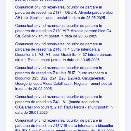
Comunicat privind rezervarea locurilor de parcare in
parcarea de resedinta Z187 - OBOR. Alveola parcare bloc
AB1-str. Scolilor - anunt postat in data de 28.05.2025
Comunicat privind rezervarea locurilor de parcare in
parcarea de resedinta Z170-HIP. Alveola parcare bloc O4-
Str. Scolilor - anunt postat in data de 28.05.2025
Comunicat privind rezervarea locurilor de parcare in
parcarea de resedinta Z140 HIP. Curte interioara a
blocurilor E1, A3, A4-reper Gradinita nr. 37-intrare parcare
din str. Pietatii-anunt postat in data de 19.05.2025
Comunicat privind rezervarea locurilor de parcare in
parcarea de resedinta Z132bis-BUZ. (curte interioara a
blocurilor B23, B22, B24, B25, B26-str. Calugarenistr.
George Enescu/Aleea Calattis/str. Negiului - anunt postat
in data de 20.03.2025
Comunicat privind rezervarea locurilor de parcare in
parcarea de resedinta Z48 - V.I (banda secundara
C.Calarasilor-blocuri 3, 2 str. Radu Negru - anunt postat in
data de 29.01.2025
Comunicat privind rezervarea locurilor de parcare in
parcarea de resedinta Z43-V.III-curte interioara a blocurilor
E2, E3-Aleea Cocorilor- anunt postat in data de 15.11.2024