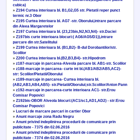
cubica)
»
Z194 Curtea interioara bl. B1,G2,G5 str. Pietatii reper punct
termic nr.3 Obor
»
Z195 Curtea interioara bl. AG7 -str. Oborului,intrare parcare
din Aleea Margaretelor
»
Z197 Curtea interioara bl. (23,23bis,N2,N3,N4)- str.Daciei
»
Z197bis curte interioara blocuri:( AG6/AG5/D1)),intrare
parcare din str.Satelitului
»
Z199 Curtea interioara bl. (B1,B2)- B-dul Dorobantilor/str.
Scolilor
»
Z200 Curtea interioara bl.(B2,B3,B4)- str.Hipodrom
»
z187-marcaje in parcarea-Alveola parcare bl. AB1-str. Scolilor
»
z188-marcaje in parcarea- curte int bl.(AB1/AB2/AB5,AC2)-
str: Scolilor/Pietatii/Oborului
»
z189-marcaje in parcarea- Curtea interioara bl.
(AB2,AB3,AB4,AB5)- str.Pietatii/Oborului;str.Scolilor/Anton Pann
»
z192-marcaje in parcarea-curte interioara AC1- str.Erou
Comisar Popovici
»
Z192bis-OBOR Alveola blocuri:(AC1/sc1,AD1,AD2) - str:Erou
Comisar Popovici
»
Lucrari de marcare parcari in cartier Obor
»
Anunt marcaje zona Radu Negru
»
Anunt privind indeplinirea procedurii de comunicare prin
publicitate - 7375 din 02.06.2016
»
Anunt privind indeplinirea procedurii de comunicare prin
publicitate - 7374 din 02.06.2016