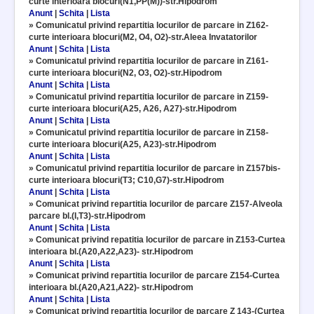
curte interioara blocuri(N1,PP(M))-str.Hipodrom
Anunt
|
Schita
|
Lista
»
Comunicatul privind repartitia locurilor de parcare in Z162-
curte interioara blocuri(M2, O4, O2)-str.Aleea Invatatorilor
Anunt
|
Schita
|
Lista
»
Comunicatul privind repartitia locurilor de parcare in Z161-
curte interioara blocuri(N2, O3, O2)-str.Hipodrom
Anunt
|
Schita
|
Lista
»
Comunicatul privind repartitia locurilor de parcare in Z159-
curte interioara blocuri(A25, A26, A27)-str.Hipodrom
Anunt
|
Schita
|
Lista
»
Comunicatul privind repartitia locurilor de parcare in Z158-
curte interioara blocuri(A25, A23)-str.Hipodrom
Anunt
|
Schita
|
Lista
»
Comunicatul privind repartitia locurilor de parcare in Z157bis-
curte interioara blocuri(T3; C10,G7)-str.Hipodrom
Anunt
|
Schita
|
Lista
»
Comunicat privind repartitia locurilor de parcare Z157-Alveola
parcare bl.(I,T3)-str.Hipodrom
Anunt
|
Schita
|
Lista
»
Comunicat privind repatitia locurilor de parcare in Z153-Curtea
interioara bl.(A20,A22,A23)- str.Hipodrom
Anunt
|
Schita
|
Lista
»
Comunicat privind repartitia locurilor de parcare Z154-Curtea
interioara bl.(A20,A21,A22)- str.Hipodrom
Anunt
|
Schita
|
Lista
»
Comunicat privind repartitia locurilor de parcare Z 143-(Curtea