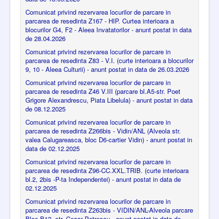
Comunicat privind rezervarea locurilor de parcare in
parcarea de resedinta Z167 - HIP. Curtea interioara a
blocurilor G4, F2 - Aleea Invatatorilor - anunt postat in data
de 28.04.2026
Comunicat privind rezervarea locurilor de parcare in
parcarea de resedinta Z83 - V.I. (curte interioara a blocurilor
9, 10 - Aleea Culturii) - anunt postat in data de 26.03.2026
Comunicat privind rezervarea locurilor de parcare in
parcarea de resedinta Z46 V.III (parcare bl.A5-str. Poet
Grigore Alexandrescu, Piata Libelula) - anunt postat in data
de 08.12.2025
Comunicat privind rezervarea locurilor de parcare in
parcarea de resedinta Z266bis - Vidin/ANL (Alveola str.
valea Calugareasca, bloc D6-cartier Vidin) - anunt postat in
data de 02.12.2025
Comunicat privind rezervarea locurilor de parcare in
parcarea de resedinta Z96-CC.XXL.TRIB. (curte interioara
bl.2, 2bis -P-ta Independentei) - anunt postat in data de
02.12.2025
Comunicat privind rezervarea locurilor de parcare in
parcarea de resedinta Z263bis - VIDIN/ANL-Alveola parcare
Bloc B12, str. Cezar Petrescu - anunt postat in data de