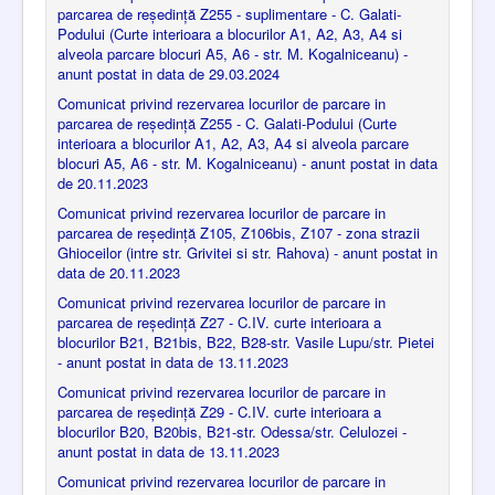
parcarea de reședință Z255 - suplimentare - C. Galati-
Podului (Curte interioara a blocurilor A1, A2, A3, A4 si
alveola parcare blocuri A5, A6 - str. M. Kogalniceanu) -
anunt postat in data de 29.03.2024
Comunicat privind rezervarea locurilor de parcare in
parcarea de reședință Z255 - C. Galati-Podului (Curte
interioara a blocurilor A1, A2, A3, A4 si alveola parcare
blocuri A5, A6 - str. M. Kogalniceanu) - anunt postat in data
de 20.11.2023
Comunicat privind rezervarea locurilor de parcare in
parcarea de reședință Z105, Z106bis, Z107 - zona strazii
Ghioceilor (intre str. Grivitei si str. Rahova) - anunt postat in
data de 20.11.2023
Comunicat privind rezervarea locurilor de parcare in
parcarea de reședință Z27 - C.IV. curte interioara a
blocurilor B21, B21bis, B22, B28-str. Vasile Lupu/str. Pietei
- anunt postat in data de 13.11.2023
Comunicat privind rezervarea locurilor de parcare in
parcarea de reședință Z29 - C.IV. curte interioara a
blocurilor B20, B20bis, B21-str. Odessa/str. Celulozei -
anunt postat in data de 13.11.2023
Comunicat privind rezervarea locurilor de parcare in