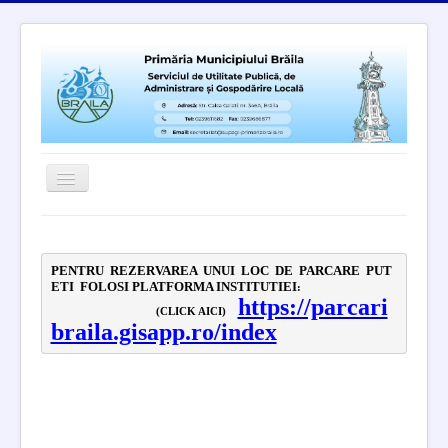
Toggle
Navigation
Home
Parcări
PENTRU  REZERVAREA  UNUI  LOC  DE  PARCARE  PUT
ETI  FOLOSI PLATFORMA INSTITUTIEI
:  
https://parcari
Garaje
                                   (CLICK AICI)    
braila.gisapp.ro/index
Salubrizare
Colectare selectiva
Serviciul Dezinsectie, Dezinfectie, Deratizare