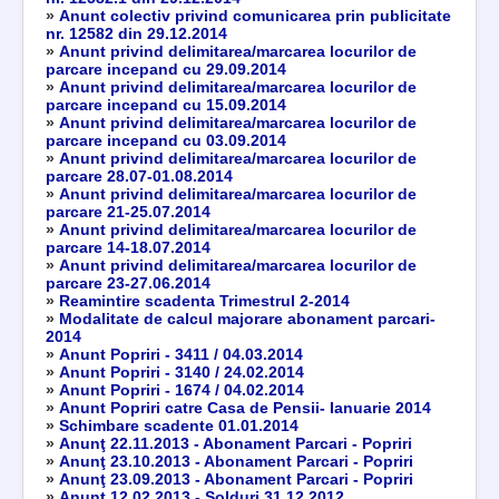
»
Anunt colectiv privind comunicarea prin publicitate
nr. 12582 din 29.12.2014
»
Anunt privind delimitarea/marcarea locurilor de
parcare incepand cu 29.09.2014
»
Anunt privind delimitarea/marcarea locurilor de
parcare incepand cu 15.09.2014
»
Anunt privind delimitarea/marcarea locurilor de
parcare incepand cu 03.09.2014
»
Anunt privind delimitarea/marcarea locurilor de
parcare 28.07-01.08.2014
»
Anunt privind delimitarea/marcarea locurilor de
parcare 21-25.07.2014
»
Anunt privind delimitarea/marcarea locurilor de
parcare 14-18.07.2014
»
Anunt privind delimitarea/marcarea locurilor de
parcare 23-27.06.2014
»
Reamintire scadenta Trimestrul 2-2014
»
Modalitate de calcul majorare abonament parcari-
2014
»
Anunt Popriri - 3411 / 04.03.2014
»
Anunt Popriri - 3140 / 24.02.2014
»
Anunt Popriri - 1674 / 04.02.2014
»
Anunt Popriri catre Casa de Pensii- Ianuarie 2014
»
Schimbare scadente 01.01.2014
»
Anunţ 22.11.2013 - Abonament Parcari - Popriri
»
Anunţ 23.10.2013 - Abonament Parcari - Popriri
»
Anunţ 23.09.2013 - Abonament Parcari - Popriri
»
Anunţ 12.02.2013 - Solduri 31.12.2012