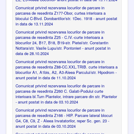
Comunicat privind rezervarea locurilor de parcare in
parcarea de resedinta Z177-Obor, curtea interioara a
blocului C-Blvd. Dorobantilor/str. 1Dec. 1918 - anunt postat
in data de 13.11.2024
Comunicat privind rezervarea locurilor de parcare in
parcarea de resedinta Z25 - C.IV.-curte interioara a
blocurilor 24, B17, B18, B19-str. Pietei/str. Constantin
Nottara/str. Vasile Lupu/str. Pontonieri - anunt postat in
data de 28.10.2024
Comunicat privind rezervarea locurilor de parcare in
parcarea de resedinta Z88-CC.XXL.TRIB. curte interioara a
blocurilor A1, A1bis, A2, A3-Aleea Parcului/str. Hipodrom -
anunt postat in data de 11.10.2024
Comunicat privind rezervarea locurilor de parcare in
parcarea de resedinta Z260 C. Galati-Podului curte
interioara bl.Turn Plantelor, intrare parcare din str. Plantelor
- anunt postat in data de 03.10.2024
Comunicat privind rezervarea locurilor de parcare in
parcarea de resedinta Z166 - HIP. Parcare lateral blocuri
G4, C8, C9, Z - Aleea Invatatorilor, reper Sc. gen. 23 -
anunt postat in data de 03.10.2024