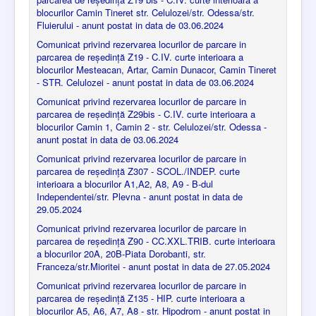
blocurilor Camin Tineret str. Celulozei/str. Odessa/str.
Fluierului - anunt postat in data de 03.06.2024
Comunicat privind rezervarea locurilor de parcare in
parcarea de reședință Z19 - C.IV. curte interioara a
blocurilor Mesteacan, Artar, Camin Dunacor, Camin Tineret
- STR. Celulozei - anunt postat in data de 03.06.2024
Comunicat privind rezervarea locurilor de parcare in
parcarea de reședință Z29bis - C.IV. curte interioara a
blocurilor Camin 1, Camin 2 - str. Celulozei/str. Odessa -
anunt postat in data de 03.06.2024
Comunicat privind rezervarea locurilor de parcare in
parcarea de reședință Z307 - SCOL./INDEP. curte
interioara a blocurilor A1,A2, A8, A9 - B-dul
Independentei/str. Plevna - anunt postat in data de
29.05.2024
Comunicat privind rezervarea locurilor de parcare in
parcarea de reședință Z90 - CC.XXL.TRIB. curte interioara
a blocurilor 20A, 20B-Piata Dorobanti, str.
Franceza/str.Mioritei - anunt postat in data de 27.05.2024
Comunicat privind rezervarea locurilor de parcare in
parcarea de reședință Z135 - HIP. curte interioara a
blocurilor A5, A6, A7, A8 - str. Hipodrom - anunt postat in