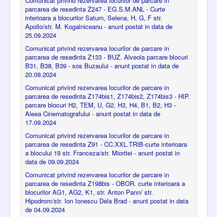
Comunicat privind rezervarea locurilor de parcare in
parcarea de resedinta Z247 - EG.S.M.ANL - Curte
interioara a blocurilor Saturn, Selena, H, G, F str.
Apollo/str. M. Kogalniceanu - anunt postat in data de
25.09.2024
Comunicat privind rezervarea locurilor de parcare in
parcarea de resedinta Z133 - BUZ. Alveola parcare blocuri
B31, B38, B39 - sos Buzaului - anunt postat in data de
20.09.2024
Comunicat privind rezervarea locurilor de parcare in
parcarea de resedinta Z174bis1, Z174bis2, Z174bis3 - HIP.
parcare blocuri H2, TEM, U, G2, H3, H4, B1, B2, H3 -
Aleea Cinematografului - anunt postat in data de
17.09.2024
Comunicat privind rezervarea locurilor de parcare in
parcarea de resedinta Z91 - CC.XXL.TRIB-curte interioara
a blocului 19 str. Franceza/str. Mioritei - anunt postat in
data de 09.09.2024
Comunicat privind rezervarea locurilor de parcare in
parcarea de resedinta Z198bis - OBOR. curte interioara a
blocurilor AG1, AG2, K1, str. Anton Pann/ str.
Hipodrom/str. Ion Ionescu Dela Brad - anunt postat in data
de 04.09.2024