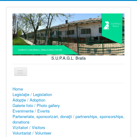
S.U.P.A.G.L. Braila
Toggle
Navigation
Home
You are here:
Home
Legislaţie / Legislation
Legislaţie / Legislation
Adopţie / Adoption
Galerie foto / Photo gallery
Evenimente / Events
Parteneriate, sponsorizari, donaţii / partnerships, sponsorships,
donations
Vizitatori / Visitors
Voluntariat / Volunteer