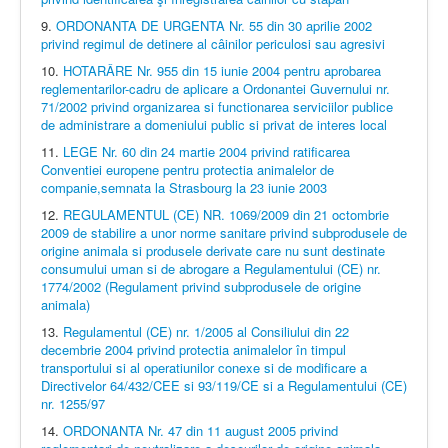
9.
ORDONANTA DE URGENTA Nr. 55 din 30 aprilie 2002
privind regimul de detinere al câinilor periculosi sau agresivi
10.
HOTARÂRE Nr. 955 din 15 iunie 2004 pentru aprobarea
reglementarilor-cadru de aplicare a Ordonantei Guvernului nr.
71/2002 privind organizarea si functionarea serviciilor publice
de administrare a domeniului public si privat de interes local
11.
LEGE Nr. 60 din 24 martie 2004 privind ratificarea
Conventiei europene pentru protectia animalelor de
companie,semnata la Strasbourg la 23 iunie 2003
12.
REGULAMENTUL (CE) NR. 1069/2009 din 21 octombrie
2009 de stabilire a unor norme sanitare privind subprodusele de
origine animala si produsele derivate care nu sunt destinate
consumului uman si de abrogare a Regulamentului (CE) nr.
1774/2002 (Regulament privind subprodusele de origine
animala)
13.
Regulamentul (CE) nr. 1/2005 al Consiliului din 22
decembrie 2004 privind protectia animalelor în timpul
transportului si al operatiunilor conexe si de modificare a
Directivelor 64/432/CEE si 93/119/CE si a Regulamentului (CE)
nr. 1255/97
14.
ORDONANTA Nr. 47 din 11 august 2005 privind